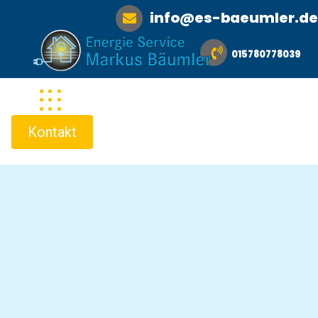
info@es-baeumler.de
015780778039
Kontakt