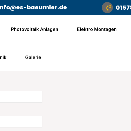
info@es-baeumler.de
0157
Photovoltaik Anlagen
Elektro Montagen
nik
Galerie