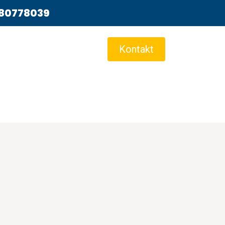
80778039
Kontakt