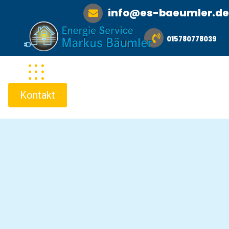
info@es-baeumler.de
015780778039
Kontakt