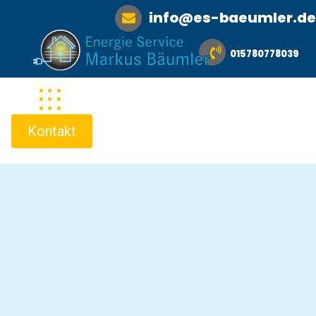
info@es-baeumler.de
015780778039
Kontakt