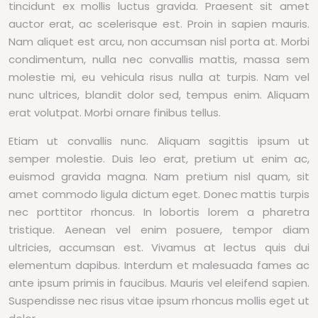
tincidunt ex mollis luctus gravida. Praesent sit amet
auctor erat, ac scelerisque est. Proin in sapien mauris.
Nam aliquet est arcu, non accumsan nisl porta at. Morbi
condimentum, nulla nec convallis mattis, massa sem
molestie mi, eu vehicula risus nulla at turpis. Nam vel
nunc ultrices, blandit dolor sed, tempus enim. Aliquam
erat volutpat. Morbi ornare finibus tellus.
Etiam ut convallis nunc. Aliquam sagittis ipsum ut
semper molestie. Duis leo erat, pretium ut enim ac,
euismod gravida magna. Nam pretium nisl quam, sit
amet commodo ligula dictum eget. Donec mattis turpis
nec porttitor rhoncus. In lobortis lorem a pharetra
tristique. Aenean vel enim posuere, tempor diam
ultricies, accumsan est. Vivamus at lectus quis dui
elementum dapibus. Interdum et malesuada fames ac
ante ipsum primis in faucibus. Mauris vel eleifend sapien.
Suspendisse nec risus vitae ipsum rhoncus mollis eget ut