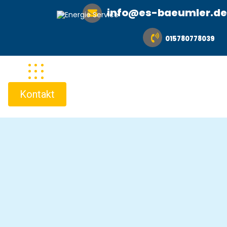
info@es-baeumler.de
015780778039
Kontakt