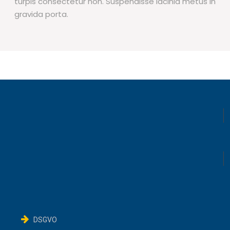
turpis consectetur non. Suspendisse lacinia metus in
gravida porta.
DSGVO