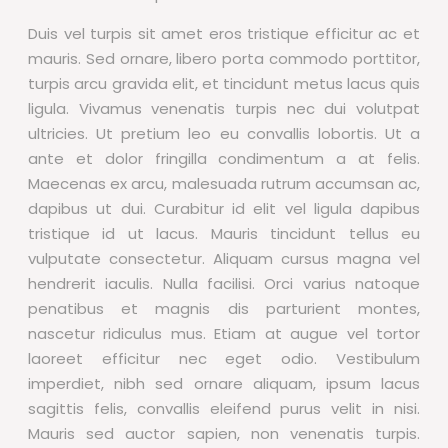
Duis vel turpis sit amet eros tristique efficitur ac et
mauris. Sed ornare, libero porta commodo porttitor,
turpis arcu gravida elit, et tincidunt metus lacus quis
ligula. Vivamus venenatis turpis nec dui volutpat
ultricies. Ut pretium leo eu convallis lobortis. Ut a
ante et dolor fringilla condimentum a at felis.
Maecenas ex arcu, malesuada rutrum accumsan ac,
dapibus ut dui. Curabitur id elit vel ligula dapibus
tristique id ut lacus. Mauris tincidunt tellus eu
vulputate consectetur. Aliquam cursus magna vel
hendrerit iaculis. Nulla facilisi. Orci varius natoque
penatibus et magnis dis parturient montes,
nascetur ridiculus mus. Etiam at augue vel tortor
laoreet efficitur nec eget odio. Vestibulum
imperdiet, nibh sed ornare aliquam, ipsum lacus
sagittis felis, convallis eleifend purus velit in nisi.
Mauris sed auctor sapien, non venenatis turpis.