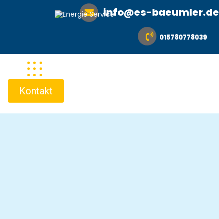
info@es-baeumler.de
015780778039
Kontakt